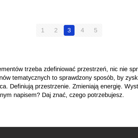
1
2
3
4
5
mentów trzeba zdefiniować przestrzeń, nic nie spra
onów tematycznych to sprawdzony sposób, by zyska
a. Definiują przestrzenie. Zmieniają energię. Wys
snym napisem? Daj znać, czego potrzebujesz.