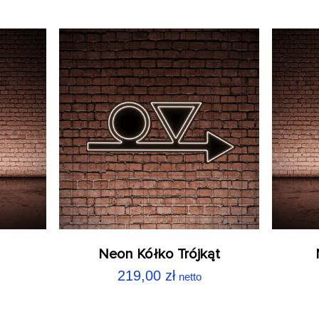
Neon Kółko Trójkąt
219,00
zł
netto