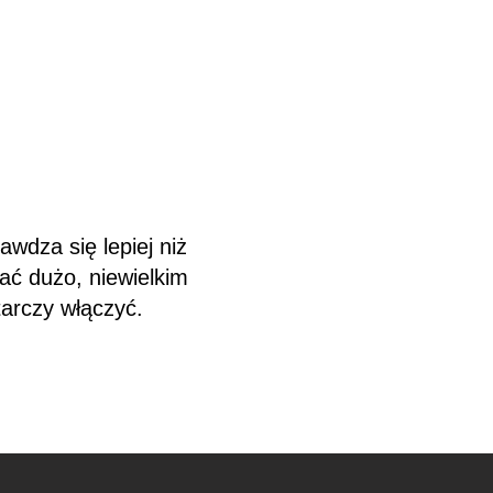
wdza się lepiej niż
ć dużo, niewielkim
tarczy włączyć.