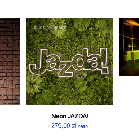
Neon JAZDA!
279,00
zł
netto