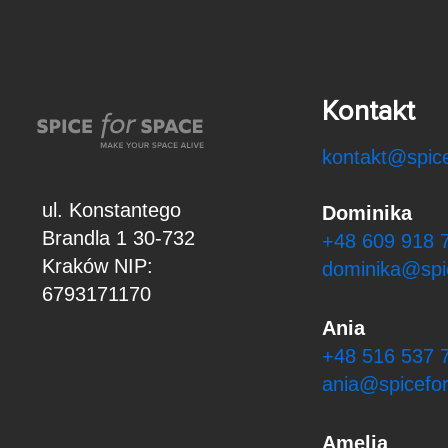
Kontakt
kontakt@spice
ul. Konstantego
Dominika
Brandla 1
30-732
+48 609 918 
Kraków
NIP:
dominika@spi
6793171170
Ania
+48 516 537 
ania@spicefor
Amelia