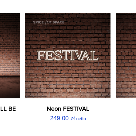
LL BE
Neon FESTIVAL
249,00
zł
netto