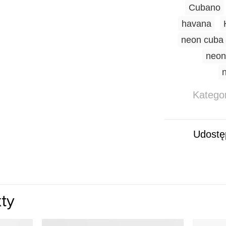
Cubano
havana
neon cuba
neon
Katego
Udostęp
ty