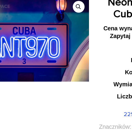
Neon 
Cub
Cena wyna
Zapytaj
Ko
Wymia
Licz
22
Znaczników