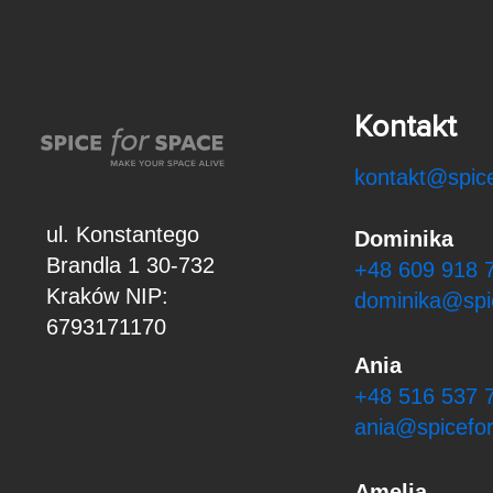
Kontakt
kontakt@spice
ul. Konstantego
Dominika
Brandla 1
30-732
+48 609 918 
Kraków
NIP:
dominika@spi
6793171170
Ania
+48 516 537 
ania@spicefor
Amelia