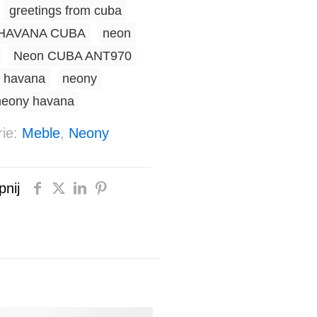
greetings from cuba
HAVANA CUBA
neon
Neon CUBA ANT970
 havana
neony
neony havana
rie:
Meble
,
Neony
nij