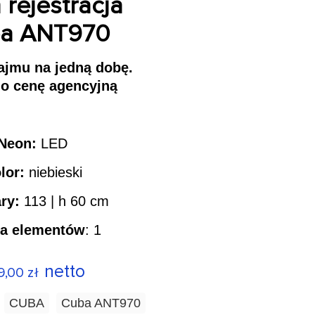
rejestracja
a ANT970
jmu na jedną dobę.
 o cenę agencyjną
Neon:
LED
lor:
niebieski
ry:
113 | h 60 cm
ba elementów
: 1
netto
9,00
zł
:
CUBA
Cuba ANT970