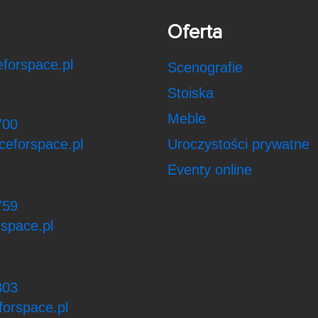
Oferta
forspace.pl
Scenografie
Stoiska
Meble
700
ceforspace.pl
Uroczystości prywatne
Eventy online
759
space.pl
303
orspace.pl