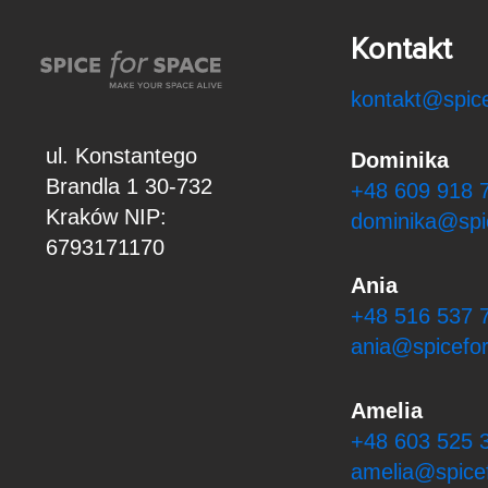
Kontakt
kontakt@spice
ul. Konstantego
Dominika
Brandla 1
30-732
+48 609 918 
Kraków
NIP:
dominika@spi
6793171170
Ania
+48 516 537 
ania@spicefor
Amelia
+48 603 525 
amelia@spicef