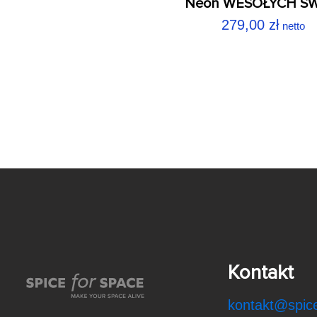
Neon WESOŁYCH ŚW
279,00
zł
netto
Kontakt
kontakt@spice