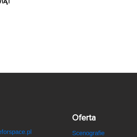
IĄT
Oferta
forspace.pl
Scenografie