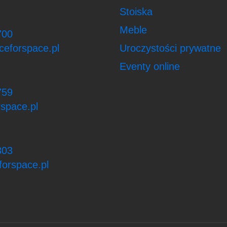
Stoiska
Meble
700
ceforspace.pl
Uroczystości prywatne
Eventy online
759
space.pl
303
orspace.pl