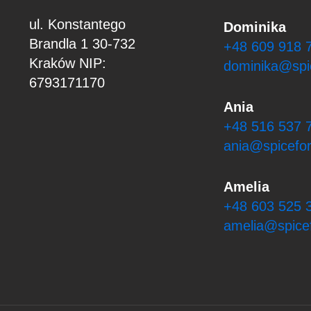
ul. Konstantego
Dominika
Brandla 1
30-732
+48 609 918 
Kraków
NIP:
dominika@spi
6793171170
Ania
+48 516 537 
ania@spicefor
Amelia
+48 603 525 
amelia@spicef