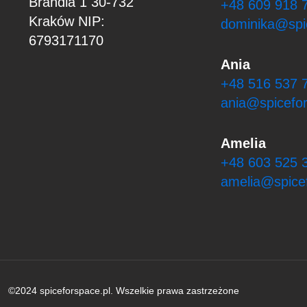
Brandla 1
30-732
+48 609 918 
Kraków
NIP:
dominika@spi
6793171170
Ania
+48 516 537 
ania@spicefor
Amelia
+48 603 525 
amelia@spicef
©2024 spiceforspace.pl. Wszelkie prawa zastrzeżone