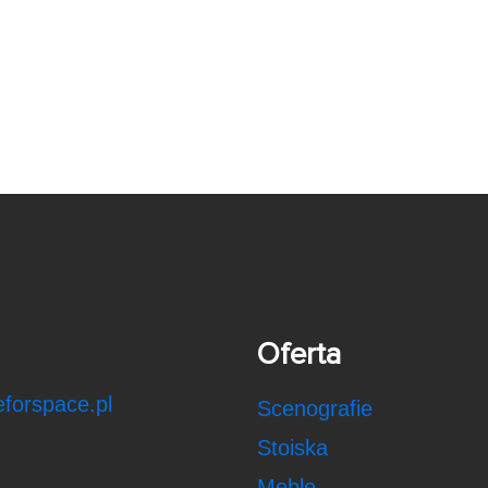
Oferta
forspace.pl
Scenografie
Stoiska
Meble