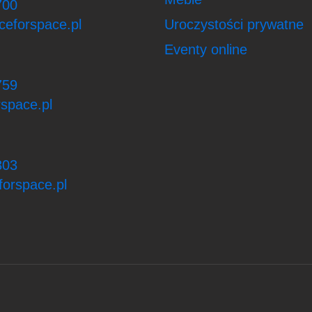
700
ceforspace.pl
Uroczystości prywatne
Eventy online
759
space.pl
303
orspace.pl