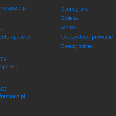
forspace.pl
Scenografie
Stoiska
Meble
700
ceforspace.pl
Uroczystości prywatne
Eventy online
759
space.pl
303
orspace.pl