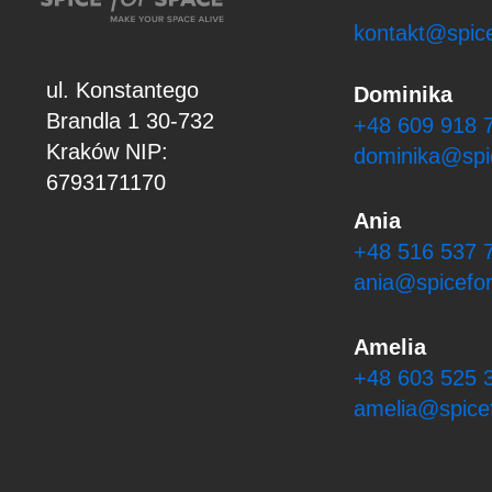
kontakt@spice
ul. Konstantego
Dominika
Brandla 1
30-732
+48 609 918 
Kraków
NIP:
dominika@spi
6793171170
Ania
+48 516 537 
ania@spicefor
Amelia
+48 603 525 
amelia@spicef