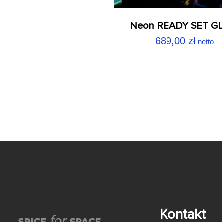
Neon READY SET G
689,00
zł
netto
Kontakt