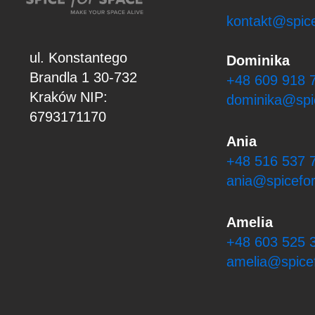
kontakt@spice
ul. Konstantego
Dominika
Brandla 1
30-732
+48 609 918 
Kraków
NIP:
dominika@spi
6793171170
Ania
+48 516 537 
ania@spicefor
Amelia
+48 603 525 
amelia@spicef