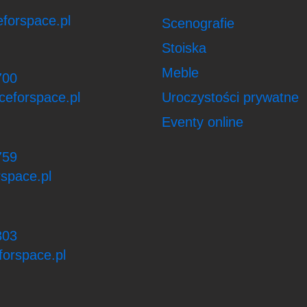
forspace.pl
Scenografie
Stoiska
Meble
700
ceforspace.pl
Uroczystości prywatne
Eventy online
759
space.pl
303
orspace.pl